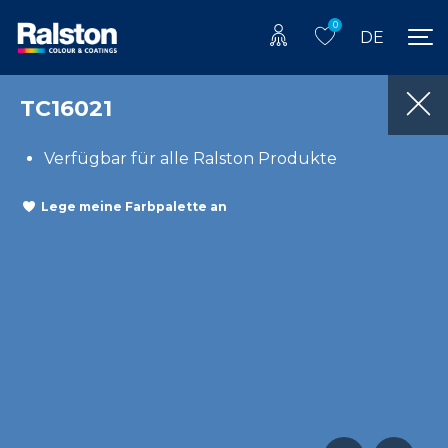
0
DE
TC16021
Verfügbar für alle Ralston Produkte
Lege meine Farbpalette an