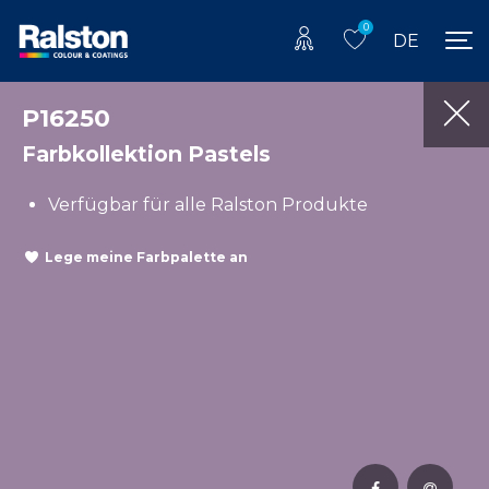
0
DE
P16250
Farbkollektion Pastels
Verfügbar für alle Ralston Produkte
Lege meine Farbpalette an