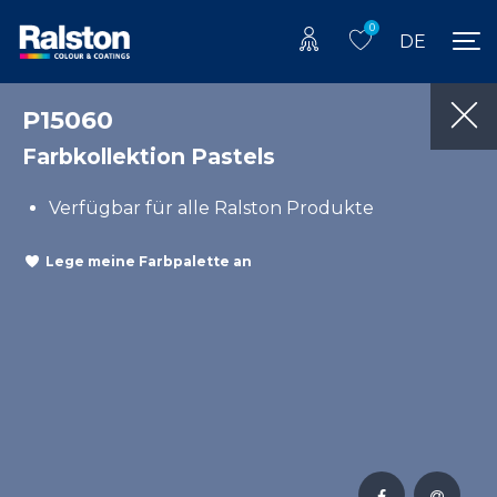
0
DE
P15060
Farbkollektion Pastels
Verfügbar für alle Ralston Produkte
Lege meine Farbpalette an