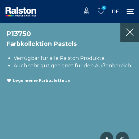
0
DE
P13750
Farbkollektion Pastels
Verfügbar für alle Ralston Produkte
Auch sehr gut geeignet für den Außenbereich
Lege meine Farbpalette an