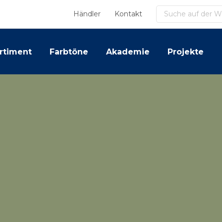
Suchen
Händler
Kontakt
rtiment
Farbtöne
Akademie
Projekte