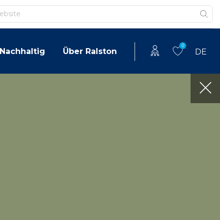
0
Nachhaltig
Über Ralston
DE