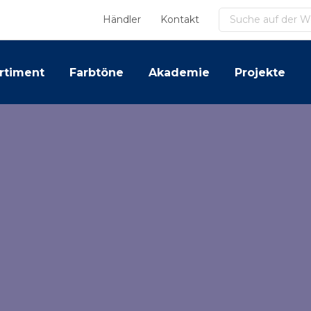
Suchen
Händler
Kontakt
rtiment
Farbtöne
Akademie
Projekte