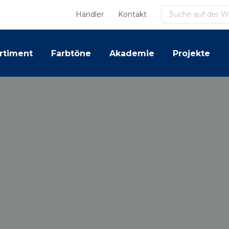
Suchen
Händler
Kontakt
rtiment
Farbtöne
Akademie
Projekte