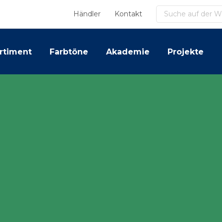
Suchen
Händler
Kontakt
rtiment
Farbtöne
Akademie
Projekte