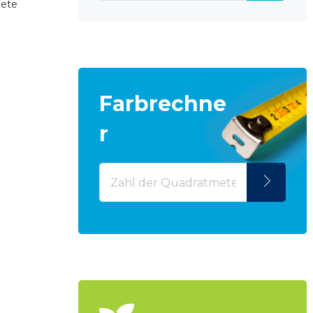
nete
Farbrechne
r