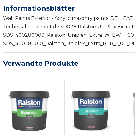
Informationsblätter
Wall Paints Exterior - Acrylic masonry paints_DE_LEA
Technical datasheet de 40028 Ralston UniPlex Extra 1
SDS_400280000_Ralston_Uniplex_Extra_W_BW_1_00_DE
SDS_400280010_Ralston_Uniplex_Extra_BTR_1_00_DE_D
Verwandte Produkte