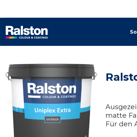
So
Ralst
Ausgezei
matte Fas
Für den 