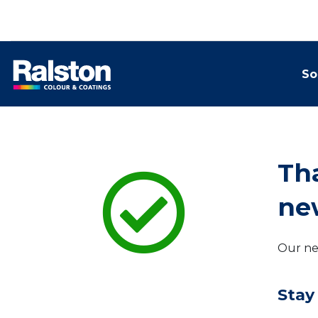
So
Tha
ne
Our new
Stay