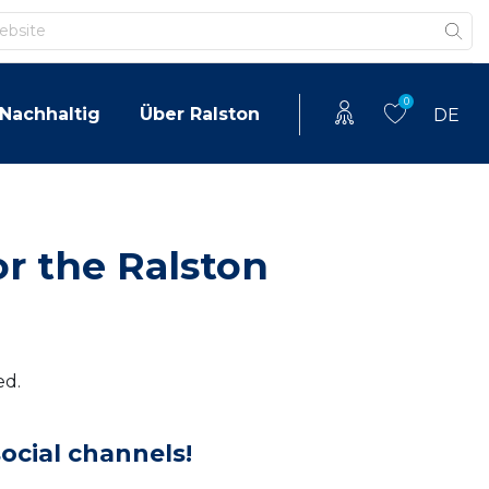
0
Nachhaltig
Über Ralston
DE
or the Ralston
ed.
ocial channels!