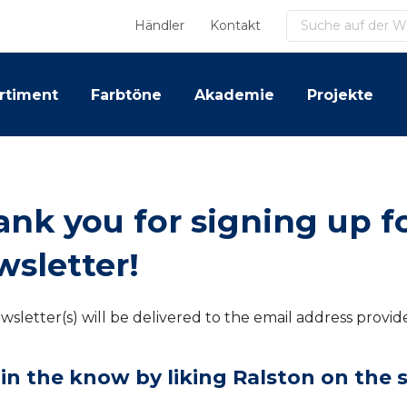
Suchen
Händler
Kontakt
rtiment
Farbtöne
Akademie
Projekte
nk you for signing up f
wsletter!
sletter(s) will be delivered to the email address provid
 in the know by liking Ralston on the s