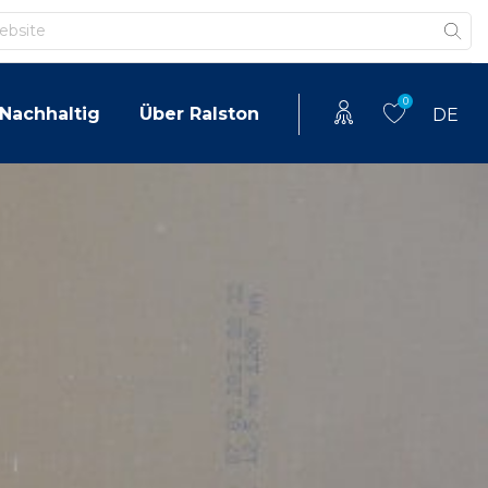
0
Nachhaltig
Über Ralston
DE