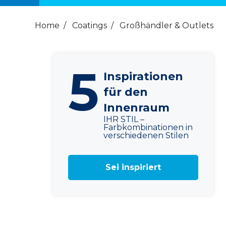
Home
/
Coatings
/
Großhändler & Outlets
5
Inspirationen
für den
Innenraum
IHR STIL –
Farbkombinationen in
verschiedenen Stilen
Sei inspiriert