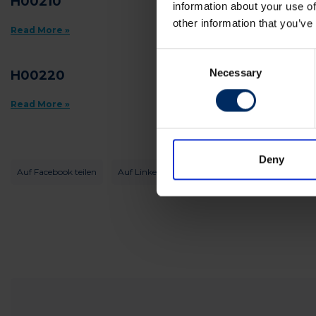
H00210
information about your use of
other information that you’ve
Read More »
Consent
Necessary
Selection
H00220
Read More »
1
2
3
Deny
Auf Facebook teilen
Auf LinkedIn teilen