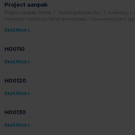
Project aanpak
Project aanpak Home / Suchergebnisse für: “ 1. Inventory 2. R
Inventory Inventory: What is necessary? Does every paint typ
Read More »
H00110
Read More »
H00120
Read More »
H00130
Read More »