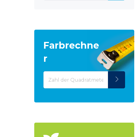
Farbrechne
r