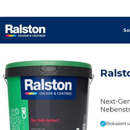
So
Ralst
Next-Gen
Nebenstr
Biobasiert u