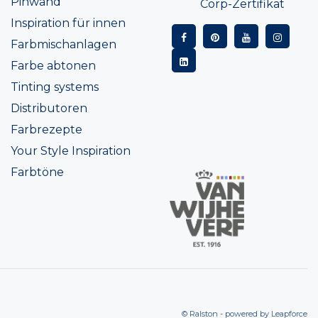
Pinwand
Corp-Zertifikat
Inspiration für innen
Farbmischanlagen
Farbe abtonen
Tinting systems
Distributoren
Farbrezepte
Your Style Inspiration
Farbtöne
© Ralston - powered by
Leapforce