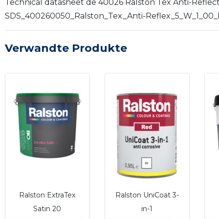
Technical datasheet de 40026 Ralston Tex Anti-Reflect 
SDS_400260050_Ralston_Tex_Anti-Reflex_5_W_1_00_DE
Verwandte Produkte
Ralston ExtraTex
Ralston UniCoat 3-
Satin 20
in-1